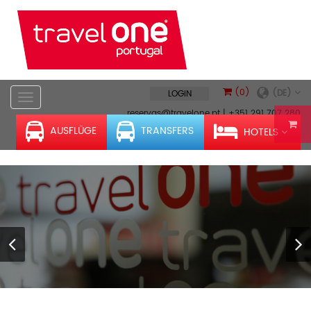
(0)
(DE)
reservas@travelone.pt
|
+351 291 707 280
(Anruf zum nationalen Festnetz)
AUSFLÜGE
TRANSFERS
HOTELS